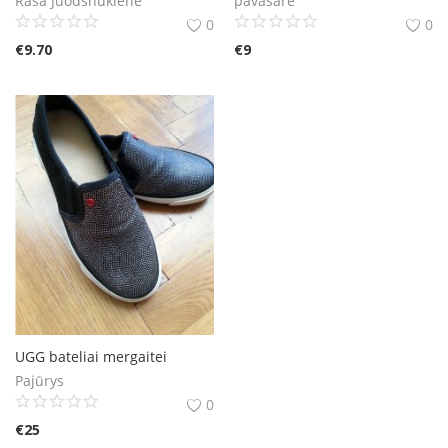
Rasa Juodsnukiene
pavasare
0
0
€
9.70
€
9
UGG bateliai mergaitei
Pajūrys
0
€
25