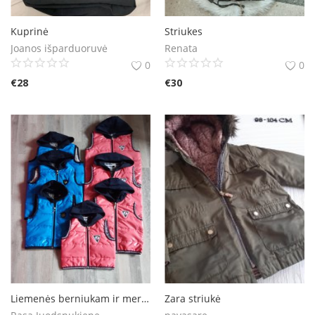
Kuprinė
Striukes
Joanos išparduoruvė
Renata
0
0
€
28
€
30
Liemenės berniukam ir mergaitėm
Zara striukė