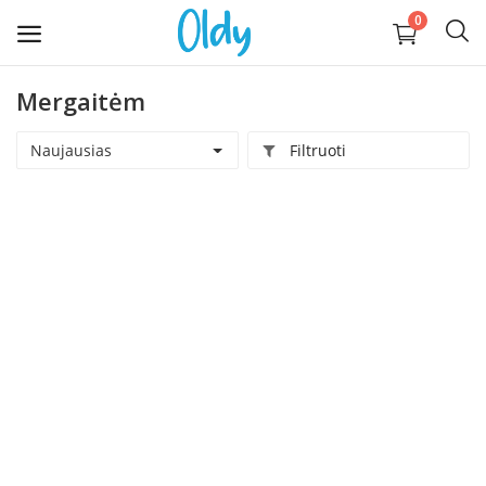
0
Mergaitėm
Įkelti
daiktą
Naujausias
Filtruoti
Buitis
Apranga, avalynė, aksesuarai
Technika
Kompiuterija
Auginantiems vaikus
Pramogos ir laisvalaikis