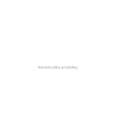
Gyvūnams
Tinklaraštis
Mėgstami
Kaip tai veikia?
Prisijungti
Nerasta jokių produktų
Registruotis
Language
Lietuvių
English