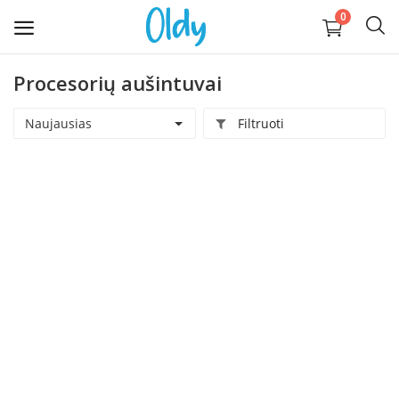
0
Procesorių aušintuvai
Įkelti
daiktą
Naujausias
Filtruoti
Buitis
Apranga, avalynė, aksesuarai
Technika
Kompiuterija
Auginantiems vaikus
Pramogos ir laisvalaikis