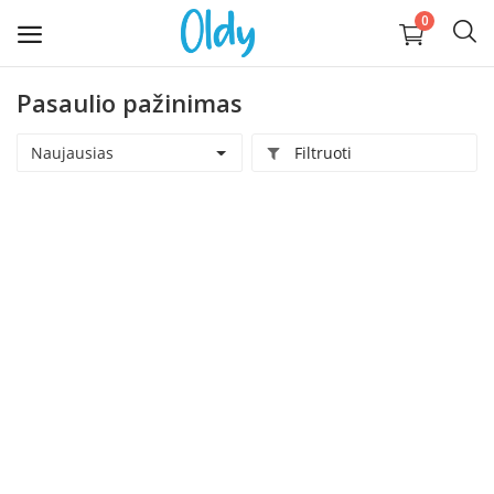
0
Pasaulio pažinimas
Įkelti
daiktą
Naujausias
Filtruoti
Buitis
Apranga, avalynė, aksesuarai
Technika
Kompiuterija
Auginantiems vaikus
Pramogos ir laisvalaikis