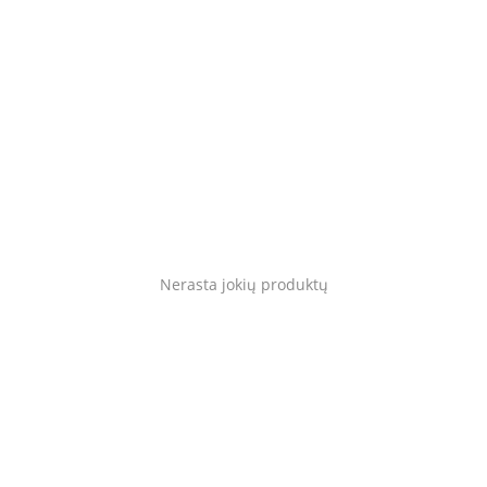
Gyvūnams
Tinklaraštis
Mėgstami
Kaip tai veikia?
Prisijungti
Nerasta jokių produktų
Registruotis
Language
Lietuvių
English