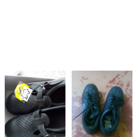
Gyvūnams
Tinklaraštis
Mėgstami
Kaip tai veikia?
Prisijungti
Registruotis
Language
Lietuvių
English