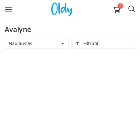
0
Avalynė
Įkelti
daiktą
Naujausias
Filtruoti
Buitis
Apranga, avalynė, aksesuarai
Technika
Kompiuterija
Auginantiems vaikus
Pramogos ir laisvalaikis