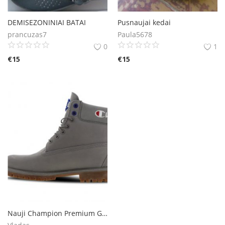
DEMISEZONINIAI BATAI
Pusnaujai kedai
prancuzas7
Paula5678
0
1
€
15
€
15
Nauji Champion Premium Grey batai