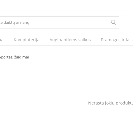
ka
Kompiuterija
Auginantiems vaikus
Pramogos ir lais
Sportas, žaidimai
Nerasta jokių produkt