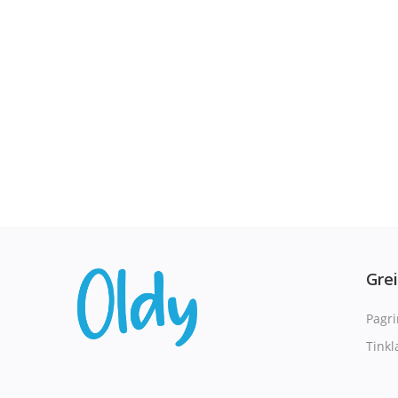
Gre
Pagri
Tinkl