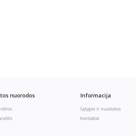
itos nuorodos
Informacija
ndinis
Sąlygos ir nuostatos
araštis
Kontaktai