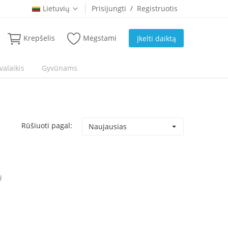
Lietuvių
Prisijungti
/
Registruotis
Krepšelis
Mėgstami
Įkelti daiktą
valaikis
Gyvūnams
Rūšiuoti pagal:
Naujausias
ų