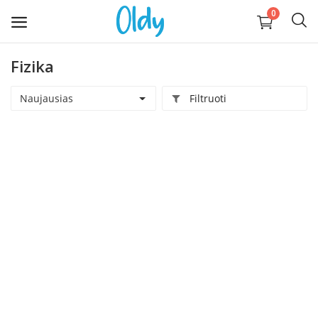
0
Fizika
Įkelti
daiktą
Naujausias
Filtruoti
Buitis
Apranga, avalynė, aksesuarai
Technika
Kompiuterija
Auginantiems vaikus
Pramogos ir laisvalaikis