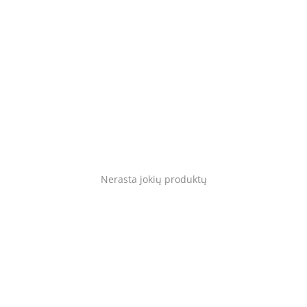
Gyvūnams
Tinklaraštis
Mėgstami
Kaip tai veikia?
Prisijungti
Nerasta jokių produktų
Registruotis
Language
Lietuvių
English