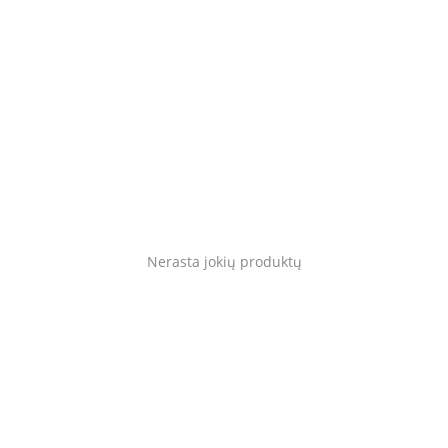
Gyvūnams
Tinklaraštis
Mėgstami
Kaip tai veikia?
Prisijungti
Nerasta jokių produktų
Registruotis
Language
Lietuvių
English