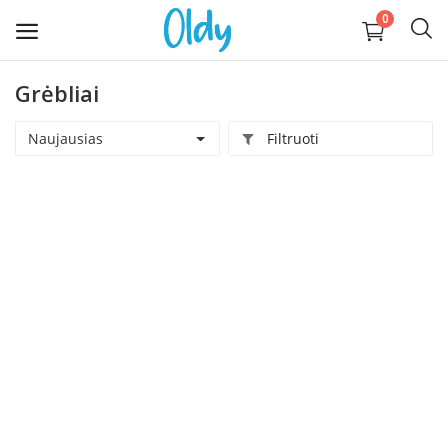
0
Grėbliai
Įkelti
daiktą
Naujausias
Filtruoti
Buitis
Apranga, avalynė, aksesuarai
Technika
Kompiuterija
Auginantiems vaikus
Pramogos ir laisvalaikis