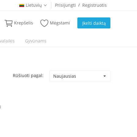
Lietuvių
Prisijungti
/
Registruotis
Krepšelis
Mėgstami
Įkelti daiktą
valaikis
Gyvūnams
Rūšiuoti pagal:
Naujausias
ų