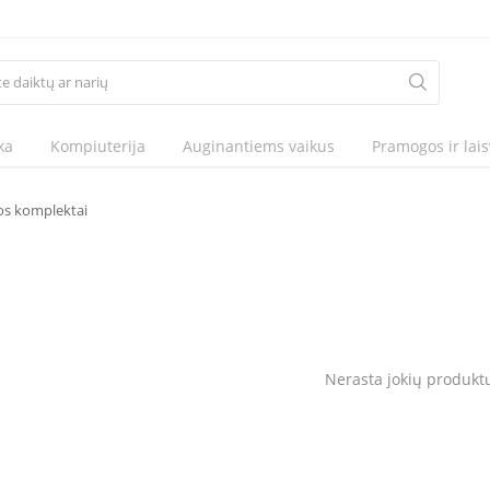
ka
Kompiuterija
Auginantiems vaikus
Pramogos ir lais
os komplektai
Nerasta jokių produkt