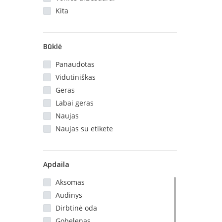
Kita
Būklė
Panaudotas
Vidutiniškas
Geras
Labai geras
Naujas
Naujas su etikete
Apdaila
Aksomas
Audinys
Dirbtinė oda
Gobelenas