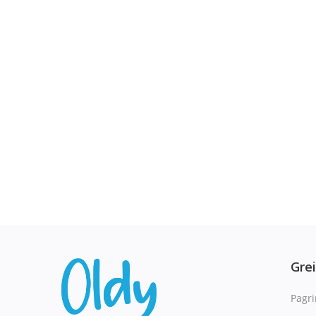
Gre
Pagri