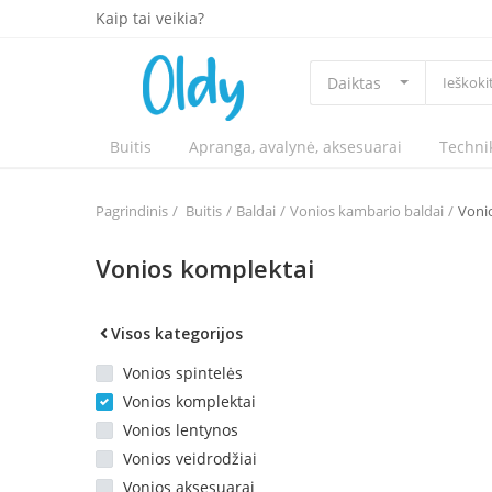
Kaip tai veikia?
Daiktas
Buitis
Apranga, avalynė, aksesuarai
Techni
Pagrindinis
Buitis
Baldai
Vonios kambario baldai
Voni
Vonios komplektai
Visos kategorijos
Vonios spintelės
Vonios komplektai
Vonios lentynos
Vonios veidrodžiai
Vonios aksesuarai