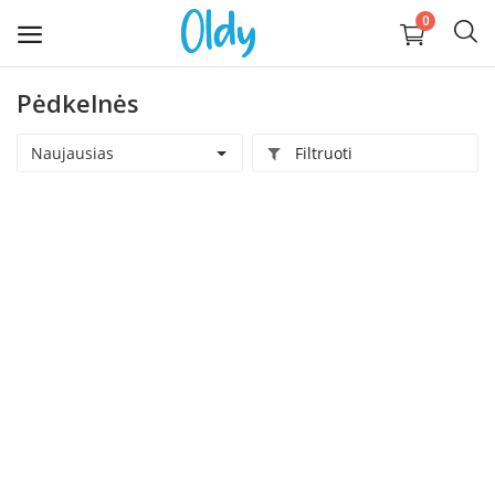
0
Pėdkelnės
Įkelti
daiktą
Naujausias
Filtruoti
Buitis
Apranga, avalynė, aksesuarai
Technika
Kompiuterija
Auginantiems vaikus
Pramogos ir laisvalaikis