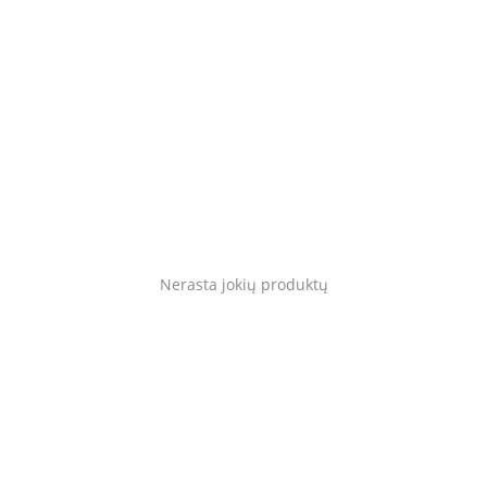
Gyvūnams
Tinklaraštis
Mėgstami
Kaip tai veikia?
Prisijungti
Nerasta jokių produktų
Registruotis
Language
Lietuvių
English