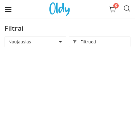
0
Filtrai
Įkelti
daiktą
Naujausias
Filtruoti
Buitis
Apranga, avalynė, aksesuarai
Technika
Kompiuterija
Auginantiems vaikus
Pramogos ir laisvalaikis