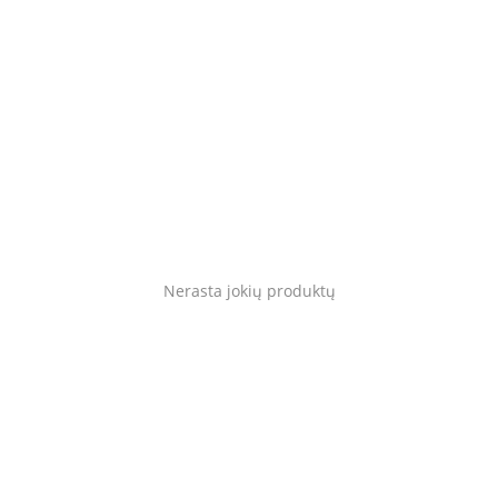
Gyvūnams
Tinklaraštis
Mėgstami
Kaip tai veikia?
Prisijungti
Nerasta jokių produktų
Registruotis
Language
Lietuvių
English