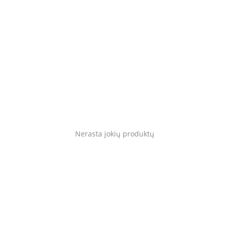
Gyvūnams
Tinklaraštis
Mėgstami
Kaip tai veikia?
Prisijungti
Nerasta jokių produktų
Registruotis
Language
Lietuvių
English