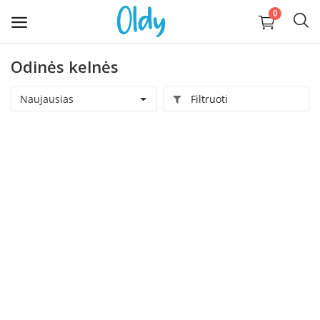
0
Odinės kelnės
Įkelti
daiktą
Naujausias
Filtruoti
Buitis
Apranga, avalynė, aksesuarai
Technika
Kompiuterija
Auginantiems vaikus
Pramogos ir laisvalaikis