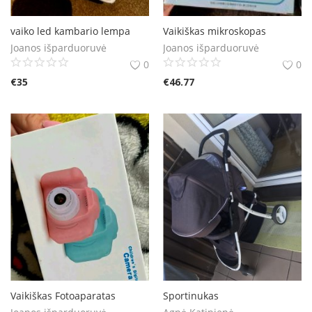
vaiko led kambario lempa
Vaikiškas mikroskopas
Joanos išparduoruvė
Joanos išparduoruvė
0
0
€
35
€
46.77
Vaikiškas Fotoaparatas
Sportinukas