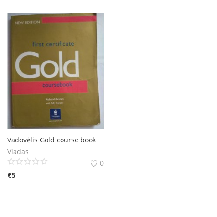
Vadovėlis Gold course book
Vladas
0
€
5