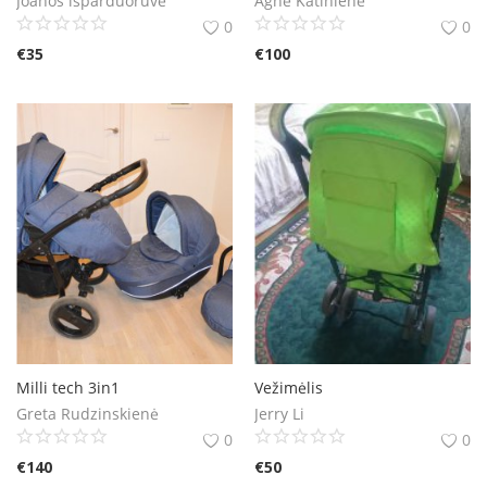
Joanos išparduoruvė
Agnė Katinienė
0
0
€
35
€
100
Milli tech 3in1
Vežimėlis
Greta Rudzinskienė
Jerry Li
0
0
€
140
€
50