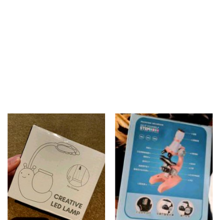
Gyvūnams
Tinklaraštis
Mėgstami
Kaip tai veikia?
Prisijungti
Registruotis
Language
Lietuvių
English