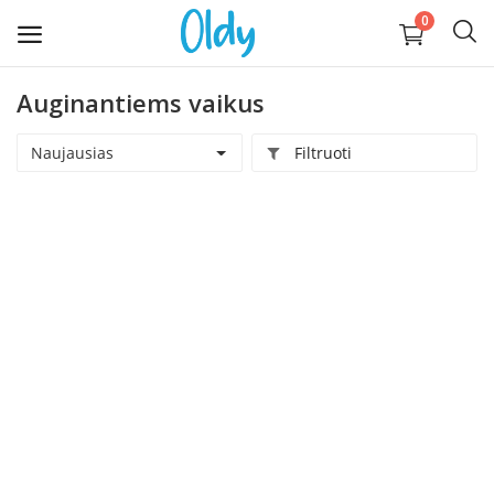
0
Auginantiems vaikus
Įkelti
daiktą
Naujausias
Filtruoti
Buitis
Apranga, avalynė, aksesuarai
Technika
Kompiuterija
Auginantiems vaikus
Pramogos ir laisvalaikis