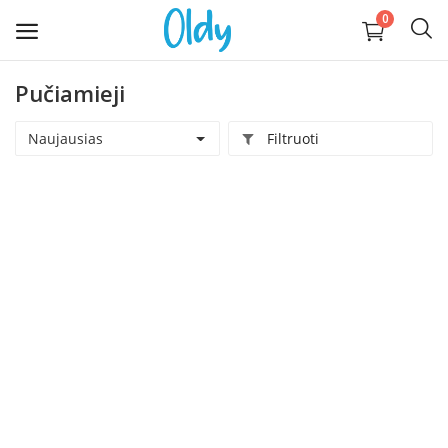
0
Pučiamieji
Įkelti
daiktą
Naujausias
Filtruoti
Buitis
Apranga, avalynė, aksesuarai
Technika
Kompiuterija
Auginantiems vaikus
Pramogos ir laisvalaikis