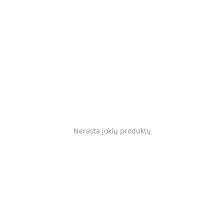
Gyvūnams
Tinklaraštis
Mėgstami
Kaip tai veikia?
Prisijungti
Nerasta jokių produktų
Registruotis
Language
Lietuvių
English