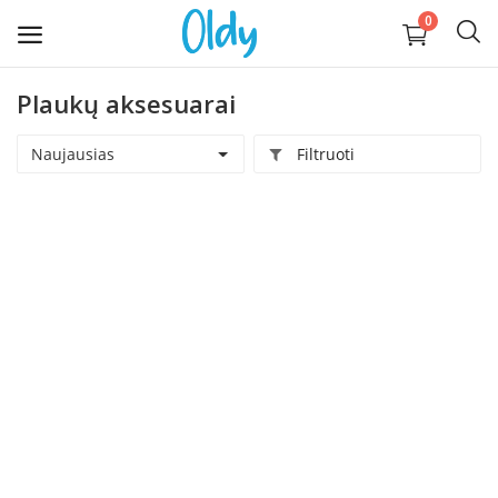
0
Plaukų aksesuarai
Įkelti
daiktą
Naujausias
Filtruoti
Buitis
Apranga, avalynė, aksesuarai
Technika
Kompiuterija
Auginantiems vaikus
Pramogos ir laisvalaikis