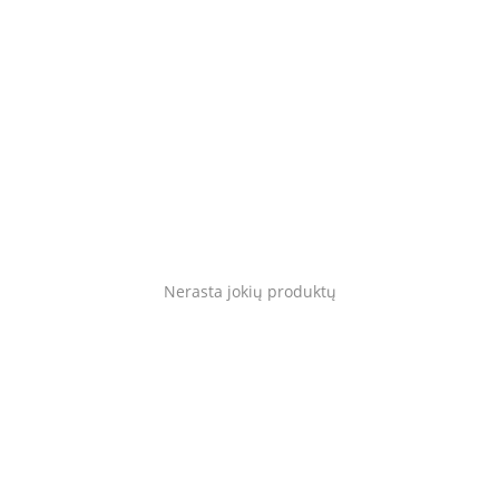
Gyvūnams
Tinklaraštis
Mėgstami
Kaip tai veikia?
Prisijungti
Nerasta jokių produktų
Registruotis
Language
Lietuvių
English