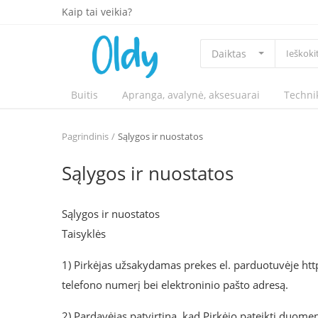
Kaip tai veikia?
Daiktas
Buitis
Apranga, avalynė, aksesuarai
Techni
Pagrindinis
Sąlygos ir nuostatos
Sąlygos ir nuostatos
Sąlygos ir nuostatos
Taisyklės
1) Pirkėjas užsakydamas prekes el. parduotuvėje htt
telefono numerį bei elektroninio pašto adresą.
2) Pardavėjas patvirtina, kad Pirkėjo pateikti duome