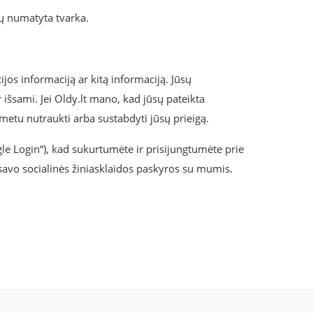
tų numatyta tvarka.
ijos informaciją ar kitą informaciją. Jūsų
r išsami. Jei Oldy.lt mano, kad jūsų pateikta
uo metu nutraukti arba sustabdyti jūsų prieigą.
le Login“), kad sukurtumėte ir prisijungtumėte prie
š savo socialinės žiniasklaidos paskyros su mumis.