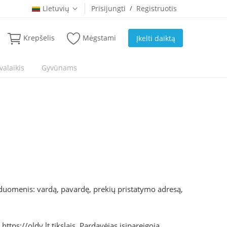
Lietuvių
Prisijungti
/
Registruotis
Krepšelis
Mėgstami
Įkelti daiktą
valaikis
Gyvūnams
 duomenis: vardą, pavardę, prekių pristatymo adresą,
tps://oldy.lt tikslais. Pardavėjas įsipareigoja