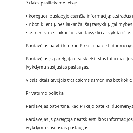
7) Mes pasiliekame teisę:
• koreguoti puslapyje esančią informaciją; atsiradus n
• riboti klientų, nesilaikančių šių taisyklių, galimybe
• asmenis, nesilaikančius šių taisyklių ar vykdančius
Pardavėjas patvirtina, kad Pirkėjo pateikti duomenys
Pardavėjas įsipareigoja neatskleisti šios informacij
įvykdymu susijusias paslaugas.
Visais kitais atvejais tretiesiems asmenims bet koki
Privatumo politika
Pardavėjas patvirtina, kad Pirkėjo pateikti duomenys
Pardavėjas įsipareigoja neatskleisti šios informacij
įvykdymu susijusias paslaugas.