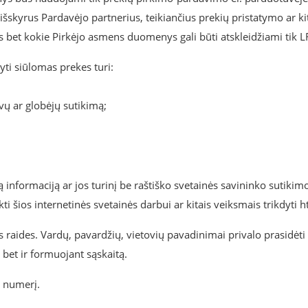
 išskyrus Pardavėjo partnerius, teikiančius prekių pristatymo ar 
ms bet kokie Pirkėjo asmens duomenys gali būti atskleidžiami tik L
gyti siūlomas prekes turi:
vų ar globėjų sutikimą;
ią informaciją ar jos turinį be raštiško svetainės savininko sutikim
 šios internetinės svetainės darbui ar kitais veiksmais trikdyti ht
aides. Vardų, pavardžių, vietovių pavadinimai privalo prasidėti d
, bet ir formuojant sąskaitą.
o numerį.