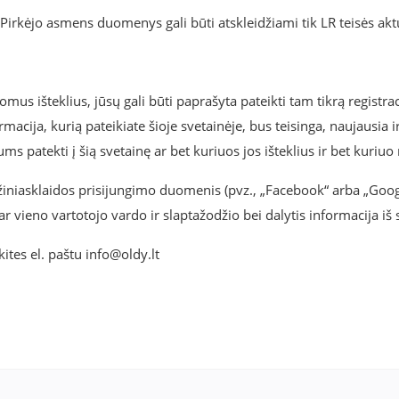
e Pirkėjo asmens duomenys gali būti atskleidžiami tik LR teisės ak
mus išteklius, jūsų gali būti paprašyta pateikti tam tikrą registrac
macija, kurią pateikiate šioje svetainėje, bus teisinga, naujausia i
 jums patekti į šią svetainę ar bet kuriuos jos išteklius ir bet kuri
s žiniasklaidos prisijungimo duomenis (pvz., „Facebook“ arba „Goog
ar vieno vartotojo vardo ir slaptažodžio bei dalytis informacija i
kites el. paštu info@oldy.lt