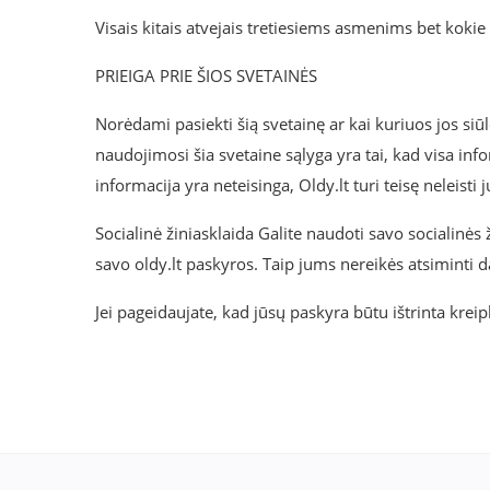
Visais kitais atvejais tretiesiems asmenims bet koki
PRIEIGA PRIE ŠIOS SVETAINĖS
Norėdami pasiekti šią svetainę ar kai kuriuos jos siūlo
naudojimosi šia svetaine sąlyga yra tai, kad visa infor
informacija yra neteisinga, Oldy.lt turi teisę neleisti
Socialinė žiniasklaida Galite naudoti savo socialinė
savo oldy.lt paskyros. Taip jums nereikės atsiminti d
Jei pageidaujate, kad jūsų paskyra būtu ištrinta kreip