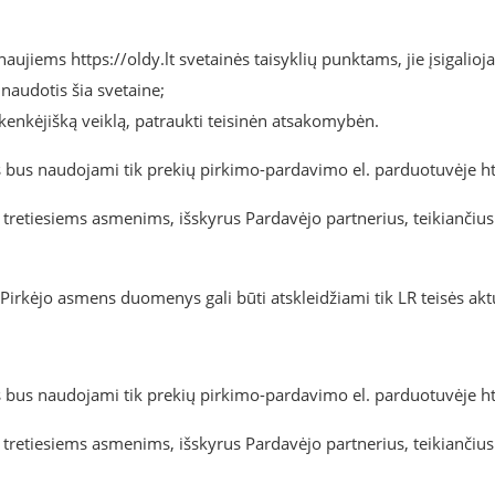
aujiems https://oldy.lt svetainės taisyklių punktams, jie įsigalioj
s naudotis šia svetaine;
 kenkėjišką veiklą, patraukti teisinėn atsakomybėn.
 bus naudojami tik prekių pirkimo-pardavimo el. parduotuvėje https
os tretiesiems asmenims, išskyrus Pardavėjo partnerius, teikiančiu
e Pirkėjo asmens duomenys gali būti atskleidžiami tik LR teisės ak
 bus naudojami tik prekių pirkimo-pardavimo el. parduotuvėje https
os tretiesiems asmenims, išskyrus Pardavėjo partnerius, teikiančiu