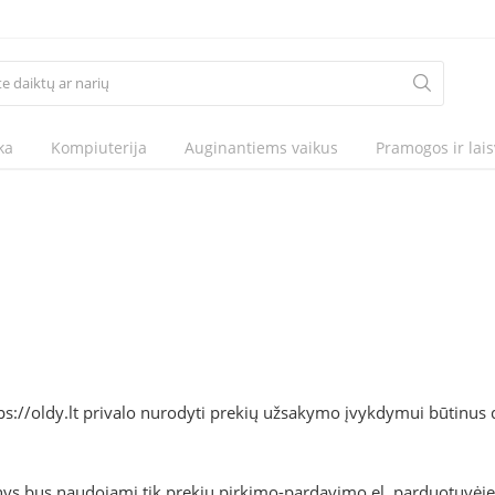
ka
Kompiuterija
Auginantiems vaikus
Pramogos ir lais
ps://oldy.lt privalo nurodyti prekių užsakymo įvykdymui būtinus
nys bus naudojami tik prekių pirkimo-pardavimo el. parduotuvėje ht