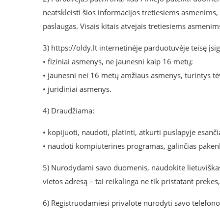
neatskleisti šios informacijos tretiesiems asmenims,
paslaugas. Visais kitais atvejais tretiesiems asmeni
3) https://oldy.lt internetinėje parduotuvėje teisę įsi
• fiziniai asmenys, ne jaunesni kaip 16 metų;
• jaunesni nei 16 metų amžiaus asmenys, turintys tė
• juridiniai asmenys.
4) Draudžiama:
• kopijuoti, naudoti, platinti, atkurti puslapyje esanč
• naudoti kompiuterines programas, galinčias pakenkti
5) Nurodydami savo duomenis, naudokite lietuviškas r
vietos adresą – tai reikalinga ne tik pristatant prekes
6) Registruodamiesi privalote nurodyti savo telefon