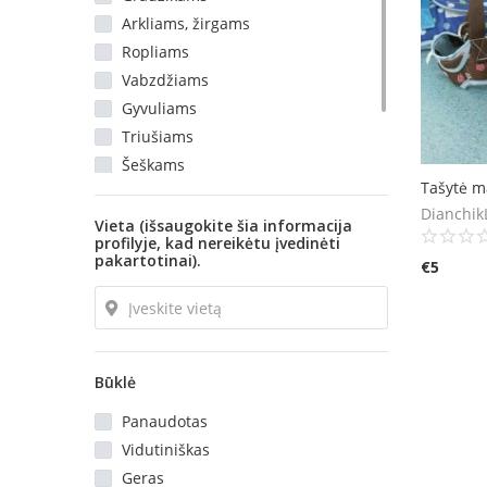
Arkliams, žirgams
Ropliams
Vabzdžiams
Gyvuliams
Triušiams
Šeškams
Tašytė m
Voragyviams
Dianchik
Kita
Vieta (išsaugokite šia informacija
profilyje, kad nereikėtu įvedinėti
pakartotinai).
€
5
Būklė
Panaudotas
Vidutiniškas
Geras