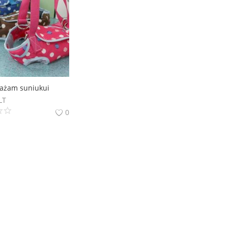
ażam suniukui
LT
0