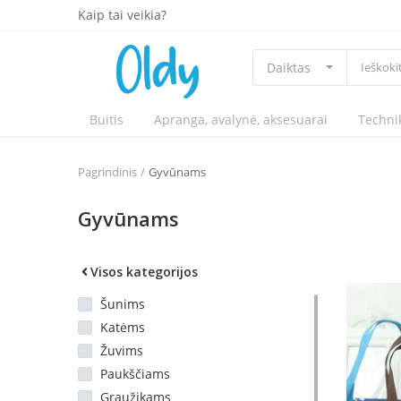
Kaip tai veikia?
Daiktas
Buitis
Apranga, avalynė, aksesuarai
Techni
Pagrindinis
Gyvūnams
Gyvūnams
Visos kategorijos
Šunims
Katėms
Žuvims
Paukščiams
Graužikams