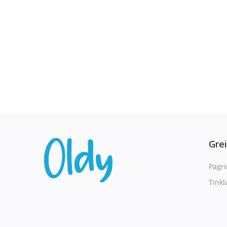
Gre
Pagri
Tinkl