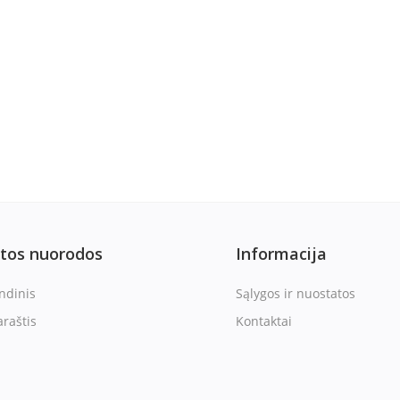
itos nuorodos
Informacija
ndinis
Sąlygos ir nuostatos
araštis
Kontaktai