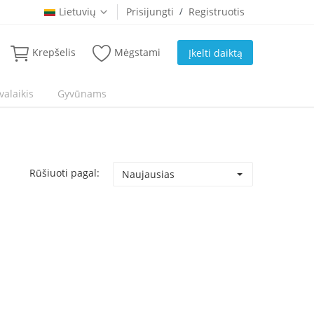
Lietuvių
Prisijungti
/
Registruotis
Krepšelis
Mėgstami
Įkelti daiktą
valaikis
Gyvūnams
Rūšiuoti pagal:
Naujausias